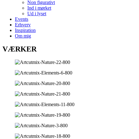
Non figurativt
Ind i mørket
Ud i lyset
Events
Erhverv
Inspiration
Om mig
VÆRKER