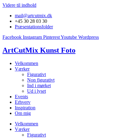
Videre til indhold
mail@artcutmix.dk
+45 30 28 03 30
Præsentationsfolder
Facebook
Instagram
Pinterest
Youtube
Wordpress
ArtCutMix Kunst Foto
Velkommen
Værker
Figurativt
Non figurativt
Ind i mørket
Ud i lyset
Events
Erhverv
Inspiration
Om mig
Velkommen
Værker
Figurativt