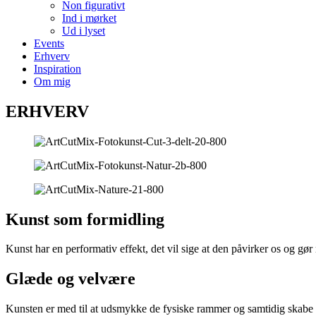
Non figurativt
Ind i mørket
Ud i lyset
Events
Erhverv
Inspiration
Om mig
ERHVERV
Kunst som formidling
Kunst har en performativ effekt, det vil sige at den påvirker os og gø
Glæde og velvære
Kunsten er med til at udsmykke de fysiske rammer og samtidig skabe 