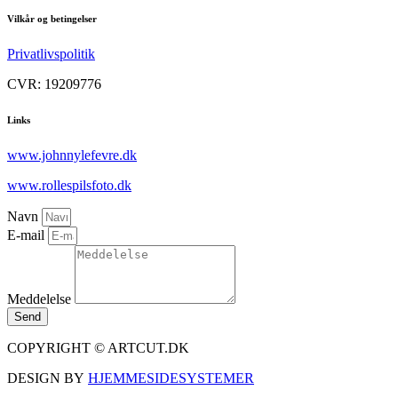
Vilkår og betingelser
Privatlivspolitik
CVR: 19209776
Links
www.johnnylefevre.dk
www.rollespilsfoto.dk
Navn
E-mail
Meddelelse
Send
COPYRIGHT © ARTCUT.DK
DESIGN BY
HJEMMESIDESYSTEMER