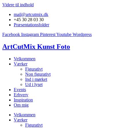
Videre til indhold
mail@artcutmix.dk
+45 30 28 03 30
Præsentationsfolder
Facebook
Instagram
Pinterest
Youtube
Wordpress
ArtCutMix Kunst Foto
Velkommen
Værker
Figurativt
Non figurativt
Ind i mørket
Ud i lyset
Events
Erhverv
Inspiration
Om mig
Velkommen
Værker
Figurativt