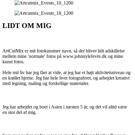
LIDT OM MIG
Om mig
ArtCutMix er mit fotokunstner navn, så der bliver lidt adskillelse
mellem mine 'normale' fotos på www.johnnylefevre.dk og mine
kunst fotos.
Hele mit liv har jeg fået at vide, at jeg har et højt aktivitetsniveau og
en krøllet hjerne. Jeg har hele livet fotograferet, og arbejdet kreativt
med tegning, maling og forskellige materialer.
Asien i blodet​
Jeg har arbejdet og boet i Asien i næsten 5 år, og det vil altid være
en stor del af mig.
Foto inspiration​