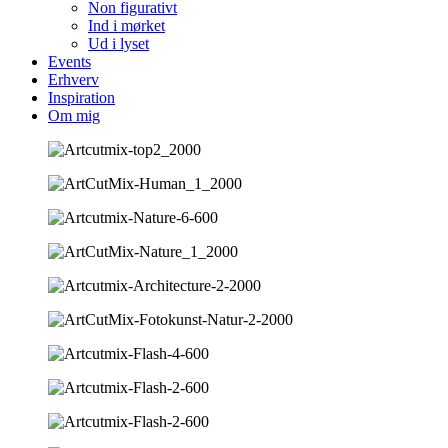
Non figurativt
Ind i mørket
Ud i lyset
Events
Erhverv
Inspiration
Om mig