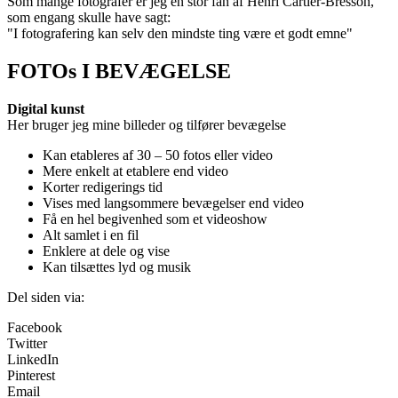
Som mange fotografer er jeg en stor fan af Henri Cartier-Bresson,
som engang skulle have sagt:
"I fotografering kan selv den mindste ting være et godt emne"
FOTOs I BEVÆGELSE
Digital kunst
Her bruger jeg mine billeder og tilfører bevægelse
Kan etableres af 30 – 50 fotos eller video
Mere enkelt at etablere end video
Korter redigerings tid
Vises med langsommere bevægelser end video
Få en hel begivenhed som et videoshow
Alt samlet i en fil
Enklere at dele og vise
Kan tilsættes lyd og musik
Del siden via:
Facebook
Twitter
LinkedIn
Pinterest
Email