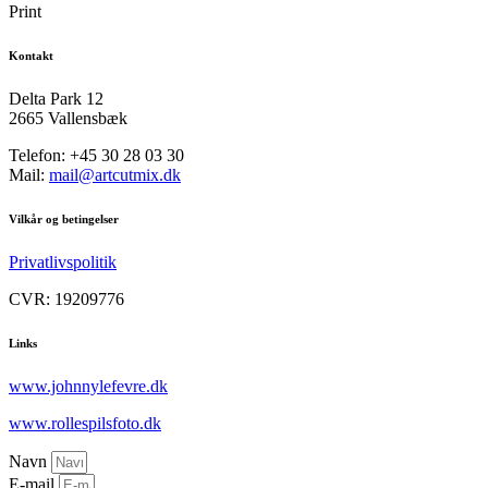
Print
Kontakt
Delta Park 12
2665 Vallensbæk
Telefon: +45 30 28 03 30
Mail:
mail@artcutmix.dk
Vilkår og betingelser
Privatlivspolitik
CVR: 19209776
Links
www.johnnylefevre.dk
www.rollespilsfoto.dk
Navn
E-mail