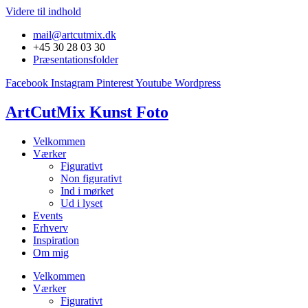
Videre til indhold
mail@artcutmix.dk
+45 30 28 03 30
Præsentationsfolder
Facebook
Instagram
Pinterest
Youtube
Wordpress
ArtCutMix Kunst Foto
Velkommen
Værker
Figurativt
Non figurativt
Ind i mørket
Ud i lyset
Events
Erhverv
Inspiration
Om mig
Velkommen
Værker
Figurativt