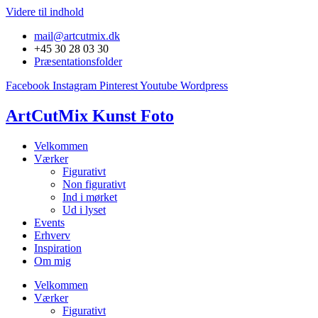
Videre til indhold
mail@artcutmix.dk
+45 30 28 03 30
Præsentationsfolder
Facebook
Instagram
Pinterest
Youtube
Wordpress
ArtCutMix Kunst Foto
Velkommen
Værker
Figurativt
Non figurativt
Ind i mørket
Ud i lyset
Events
Erhverv
Inspiration
Om mig
Velkommen
Værker
Figurativt