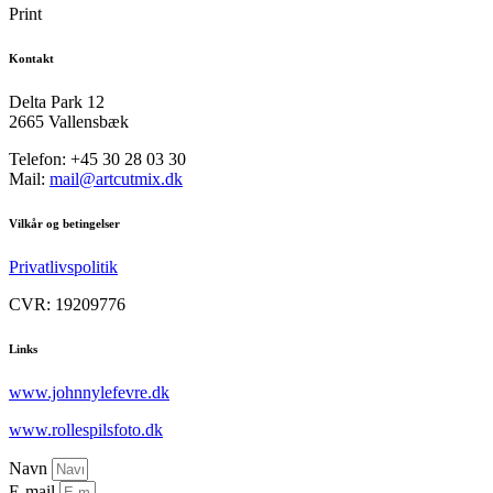
Print
Kontakt
Delta Park 12
2665 Vallensbæk
Telefon: +45 30 28 03 30
Mail:
mail@artcutmix.dk
Vilkår og betingelser
Privatlivspolitik
CVR: 19209776
Links
www.johnnylefevre.dk
www.rollespilsfoto.dk
Navn
E-mail