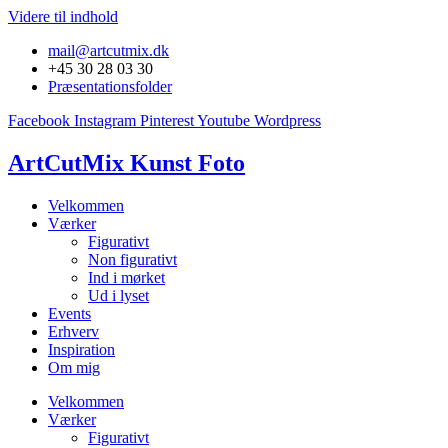
Videre til indhold
mail@artcutmix.dk
+45 30 28 03 30
Præsentationsfolder
Facebook
Instagram
Pinterest
Youtube
Wordpress
ArtCutMix Kunst Foto
Velkommen
Værker
Figurativt
Non figurativt
Ind i mørket
Ud i lyset
Events
Erhverv
Inspiration
Om mig
Velkommen
Værker
Figurativt