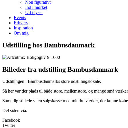
Non figurativt
Ind i mørket
Ud i lyset
Events
Erhverv
Inspiration
Om mig
Udstilling hos Bambusdanmark
Billeder fra udstilling Bambusdanmark
Udstillingen i Bambusdanmarks store udstillingslokale.
Så her var der plads til både store, mellemstore, og mange små værker,
Samtidig stillede vi en salgskasse med mindre værker, der kunne købes
Del siden via:
Facebook
Twitter