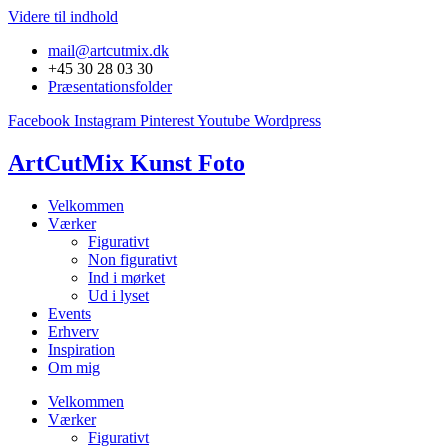
Videre til indhold
mail@artcutmix.dk
+45 30 28 03 30
Præsentationsfolder
Facebook
Instagram
Pinterest
Youtube
Wordpress
ArtCutMix Kunst Foto
Velkommen
Værker
Figurativt
Non figurativt
Ind i mørket
Ud i lyset
Events
Erhverv
Inspiration
Om mig
Velkommen
Værker
Figurativt