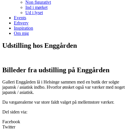
Non figurativt
Ind i mørket
Ud i lyset
Events
Erhverv
Inspiration
Om mig
Udstilling hos Enggården
Billeder fra udstilling på Enggården
Galleri Enggården lå i Helsinge sammen med en butik der solgte
japansk / asiatisk indbo. Hvorfor ønsket også var værker med noget
japansk / asiatisk.
Da vægarealerne var store faldt valget på mellemstore værker.
Del siden via:
Facebook
Twitter